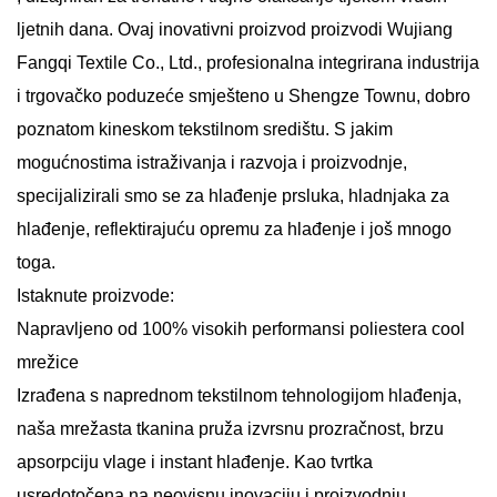
ljetnih dana. Ovaj inovativni proizvod proizvodi Wujiang
Fangqi Textile Co., Ltd., profesionalna integrirana industrija
i trgovačko poduzeće smješteno u Shengze Townu, dobro
poznatom kineskom tekstilnom središtu. S jakim
mogućnostima istraživanja i razvoja i proizvodnje,
specijalizirali smo se za hlađenje prsluka, hladnjaka za
hlađenje, reflektirajuću opremu za hlađenje i još mnogo
toga.
Istaknute proizvode:
Napravljeno od 100% visokih performansi poliestera cool
mrežice
Izrađena s naprednom tekstilnom tehnologijom hlađenja,
naša mrežasta tkanina pruža izvrsnu prozračnost, brzu
apsorpciju vlage i instant hlađenje. Kao tvrtka
usredotočena na neovisnu inovaciju i proizvodnju,