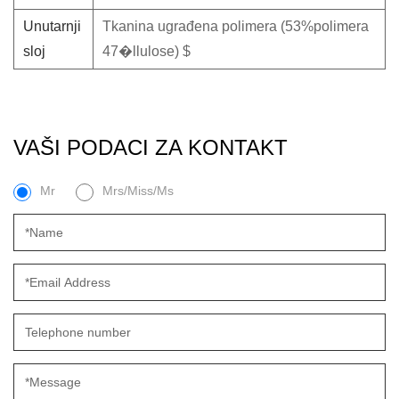
Unutarnji
Tkanina ugrađena polimera (53%polimera
sloj
47�llulose) $
VAŠI PODACI ZA KONTAKT
Mr
Mrs/Miss/Ms