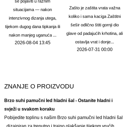
se pojaviti u raznim
Zašto je zaštita vrata važna
situacijama — nakon
koliko i sama kaciga Zaštitni
intenzivnog dizanja utega,
šešir odlično štiti gornji dio
tijekom dugog dana tipkanja ili
glave od padajućih krhotina, ali
nakon manjeg uganuća ...
ostavlja vrat i donje...
2026-08-04 13:45
2026-07-31 00:00
ZNANJE O PROIZVODU
Brzo suhi pamučni led hladni šal
- Ostanite hladni i
svježi u svakom koraku
Pobijedite toplinu s našim
Brzo suhi pamučni led hladni šal
, dizajniran za trenutno i trajno olakšanje tijekom vrućih