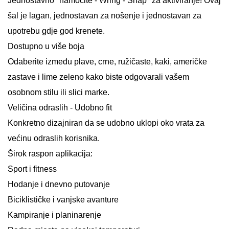
Jednostavno "namočite - Wring - Snap" za aktiviranje! Ovaj
šal je lagan, jednostavan za nošenje i jednostavan za
upotrebu gdje god krenete.
Dostupno u više boja
Odaberite između plave, crne, ružičaste, kaki, američke
zastave i lime zeleno kako biste odgovarali vašem
osobnom stilu ili slici marke.
Veličina odraslih - Udobno fit
Konkretno dizajniran da se udobno uklopi oko vrata za
većinu odraslih korisnika.
Širok raspon aplikacija:
Sport i fitness
Hodanje i dnevno putovanje
Biciklističke i vanjske avanture
Kampiranje i planinarenje