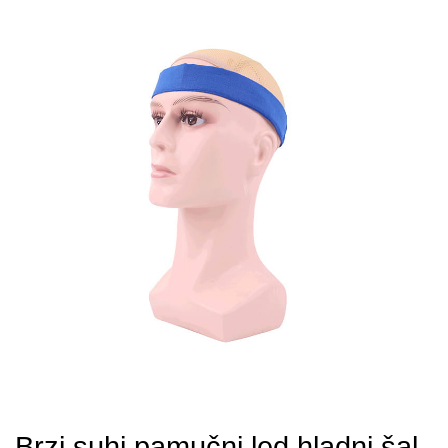
Brzi suhi pamučni led hladni šal