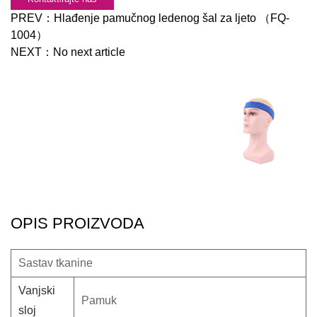
PREV：
Hlađenje pamučnog ledenog šal za ljeto （FQ-
1004）
NEXT：
No next article
OPIS PROIZVODA
Sastav tkanine
Vanjski
Pamuk
sloj