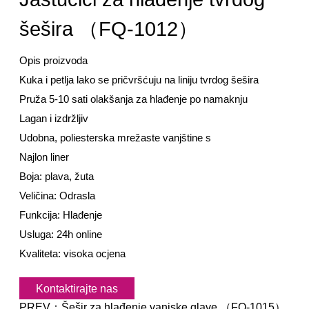
šešira （FQ-1012）
Opis proizvoda
Kuka i petlja lako se pričvršćuju na liniju tvrdog šešira
Pruža 5-10 sati olakšanja za hlađenje po namaknju
Lagan i izdržljiv
Udobna, poliesterska mrežaste vanjštine s
Najlon liner
Boja: plava, žuta
Veličina: Odrasla
Funkcija: Hlađenje
Usluga: 24h online
Kvaliteta: visoka ocjena
Kontaktirajte nas
PREV：
Šešir za hlađenje vanjske glave （FQ-1015）