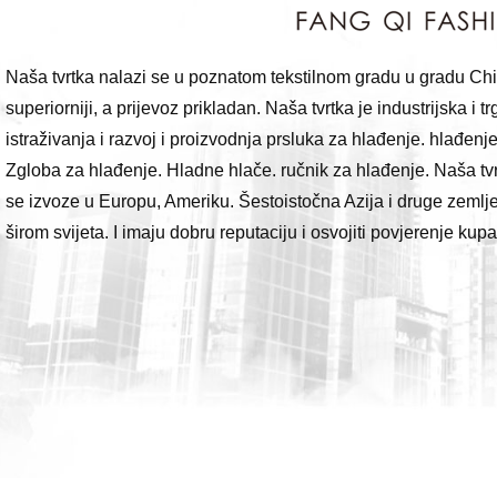
Naša tvrtka nalazi se u poznatom tekstilnom gradu u gradu Ch
superiorniji, a prijevoz prikladan. Naša tvrtka je industrijska i 
istraživanja i razvoj i proizvodnja prsluka za hlađenje. hlađenje 
Zgloba za hlađenje. Hladne hlače. ručnik za hlađenje. Naša tvr
se izvoze u Europu, Ameriku. Šestoistočna Azija i druge zemlje
širom svijeta. I imaju dobru reputaciju i osvojiti povjerenje kup