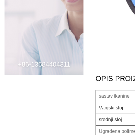
+86-13584404311
OPIS PRO
sastav tkanine
Vanjski sloj
srednji sloj
Ugrađena polime