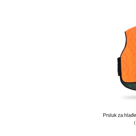
ti hladni prsluk na napuhavanje FQ-K05
Prsluk za hlađ
（