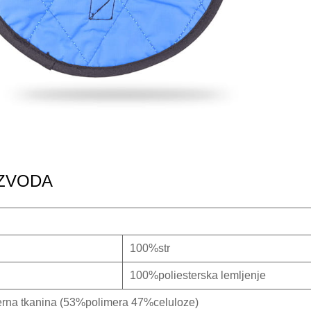
IZVODA
100%str
100%poliesterska lemljenje
rna tkanina (53%polimera 47%celuloze)