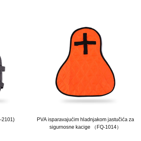
-2101)
PVA isparavajućim hladnjakom jastučića za
sigurnosne kacige （FQ-1014）