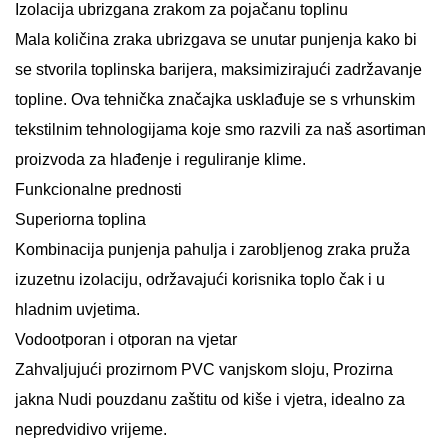
Izolacija ubrizgana zrakom za pojačanu toplinu
Mala količina zraka ubrizgava se unutar punjenja kako bi
se stvorila toplinska barijera, maksimizirajući zadržavanje
topline. Ova tehnička značajka usklađuje se s vrhunskim
tekstilnim tehnologijama koje smo razvili za naš asortiman
proizvoda za hlađenje i reguliranje klime.
Funkcionalne prednosti
Superiorna toplina
Kombinacija punjenja pahulja i zarobljenog zraka pruža
izuzetnu izolaciju, održavajući korisnika toplo čak i u
hladnim uvjetima.
Vodootporan i otporan na vjetar
Zahvaljujući prozirnom PVC vanjskom sloju,
Prozirna
jakna
Nudi pouzdanu zaštitu od kiše i vjetra, idealno za
nepredvidivo vrijeme.