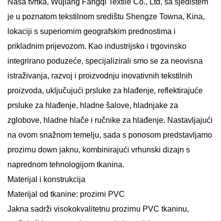
Naša tvrtka, Wujiang Fangqi Textile Co., Ltd, sa sjedištem
je u poznatom tekstilnom središtu Shengze Towna, Kina,
lokaciji s superiornim geografskim prednostima i
prikladnim prijevozom. Kao industrijsko i trgovinsko
integrirano poduzeće, specijalizirali smo se za neovisna
istraživanja, razvoj i proizvodnju inovativnih tekstilnih
proizvoda, uključujući prsluke za hlađenje, reflektirajuće
prsluke za hlađenje, hladne šalove, hladnjake za
zglobove, hladne hlače i ručnike za hlađenje. Nastavljajući
na ovom snažnom temelju, sada s ponosom predstavljamo
prozirnu down jaknu, kombinirajući vrhunski dizajn s
naprednom tehnologijom tkanina.
Materijal i konstrukcija
Materijal od tkanine: prozirni PVC
Jakna sadrži visokokvalitetnu prozirnu PVC tkaninu,