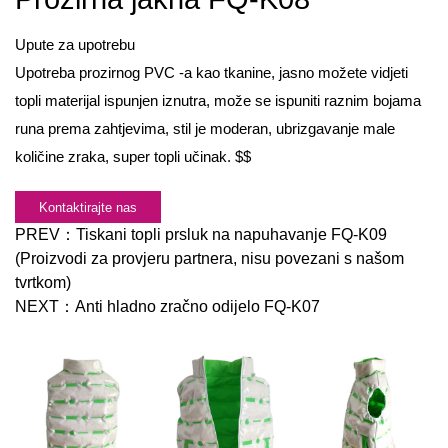
Upute za upotrebu
Upotreba prozirnog PVC -a kao tkanine, jasno možete vidjeti
topli materijal ispunjen iznutra, može se ispuniti raznim bojama
runa prema zahtjevima, stil je moderan, ubrizgavanje male
količine zraka, super topli učinak. $$
Kontaktirajte nas
PREV：
Tiskani topli prsluk na napuhavanje FQ-K09
(Proizvodi za provjeru partnera, nisu povezani s našom
tvrtkom)
NEXT：
Anti hladno zračno odijelo FQ-K07