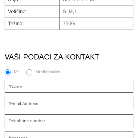
Veličina:
S, M, L
Težina:
750G
VAŠI PODACI ZA KONTAKT
Mr
Mrs/Miss/Ms