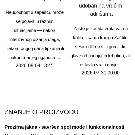
udoban na vrućim
Neudobnost u zapešću može
radilištima
se pojaviti u raznim
Zašto je zaštita vrata važna
situacijama — nakon
koliko i sama kaciga Zaštitni
intenzivnog dizanja utega,
šešir odlično štiti gornji dio
tijekom dugog dana tipkanja ili
glave od padajućih krhotina, ali
nakon manjeg uganuća ...
ostavlja vrat i donje...
2026-08-04 13:45
2026-07-31 00:00
ZNANJE O PROIZVODU
Prozirna jakna - savršen spoj mode i funkcionalnosti