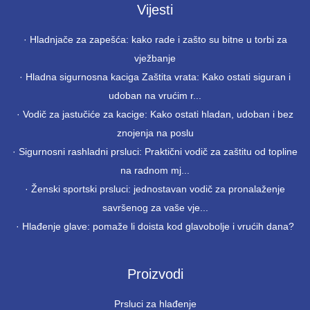
Vijesti
·
Hladnjače za zapešća: kako rade i zašto su bitne u torbi za
vježbanje
·
Hladna sigurnosna kaciga Zaštita vrata: Kako ostati siguran i
udoban na vrućim r...
·
Vodič za jastučiće za kacige: Kako ostati hladan, udoban i bez
znojenja na poslu
·
Sigurnosni rashladni prsluci: Praktični vodič za zaštitu od topline
na radnom mj...
·
Ženski sportski prsluci: jednostavan vodič za pronalaženje
savršenog za vaše vje...
·
Hlađenje glave: pomaže li doista kod glavobolje i vrućih dana?
Proizvodi
Prsluci za hlađenje