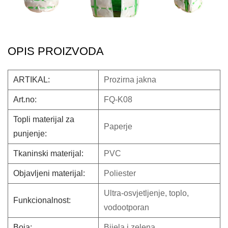
OPIS PROIZVODA
ARTIKAL:
Prozirna jakna
Art.no:
FQ-K08
Topli materijal za
Paperje
punjenje:
Tkaninski materijal:
PVC
Objavljeni materijal:
Poliester
Ultra-osvjetljenje, toplo,
Funkcionalnost:
vodootporan
Boja:
Bijela i zelena